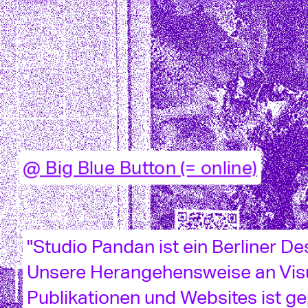
@ Big Blue Button (= online)
"Studio Pandan ist ein Berliner D
Unsere Herangehensweise an Visuel
Publikationen und Websites ist ge