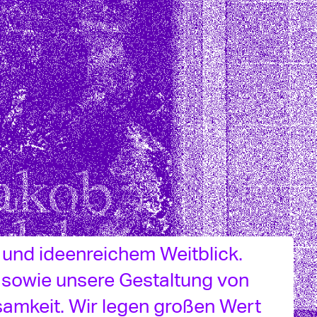
Current
#46: Florentine
Nadolny & das
Museum der Ding
#45: Oliver Geh
das Dummy Magaz
#44: Kobi Franc
#43: Lisa Marei
Schmidt / Brück
Museum
#42: Klasse Kli
#41: Sean Yendr
#40: Jesko Feze
und die Öffentl
Gestaltungsbera
#39: Adam Kraft
s und ideenreichem Weitblick.
die An-Akademie
#38 Francis Hun
, sowie unsere Gestaltung von
#37 @ pro qm
lsamkeit. Wir legen großen Wert
#36: The Crown