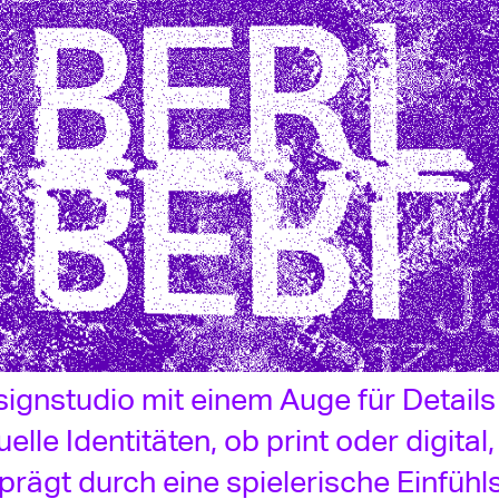
esignstudio mit einem Auge für Detail
le Identitäten, ob print oder digital
prägt durch eine spielerische Einfüh